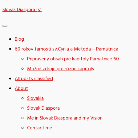
Skip
Slovak Diaspora (s)
to
content
Blog
60 rokov farnosti sv.Cyrila a Metoda – Pamätnica
Pripravený obsah pre kapitoly Pamätnice 60
Možné zdroje pre rôzne kapitoly
All posts classified
About
Slovakia
Slovak Diaspora
Me in Slovak Diaspora and my Vision
Contact me