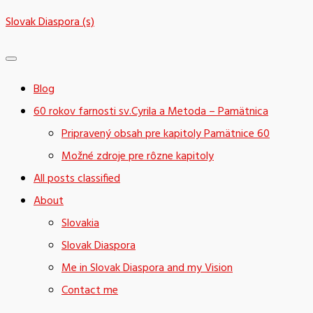
Skip
Slovak Diaspora (s)
to
content
Blog
60 rokov farnosti sv.Cyrila a Metoda – Pamätnica
Pripravený obsah pre kapitoly Pamätnice 60
Možné zdroje pre rôzne kapitoly
All posts classified
About
Slovakia
Slovak Diaspora
Me in Slovak Diaspora and my Vision
Contact me