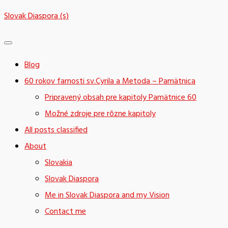
Skip
Slovak Diaspora (s)
to
content
Blog
60 rokov farnosti sv.Cyrila a Metoda – Pamätnica
Pripravený obsah pre kapitoly Pamätnice 60
Možné zdroje pre rôzne kapitoly
All posts classified
About
Slovakia
Slovak Diaspora
Me in Slovak Diaspora and my Vision
Contact me