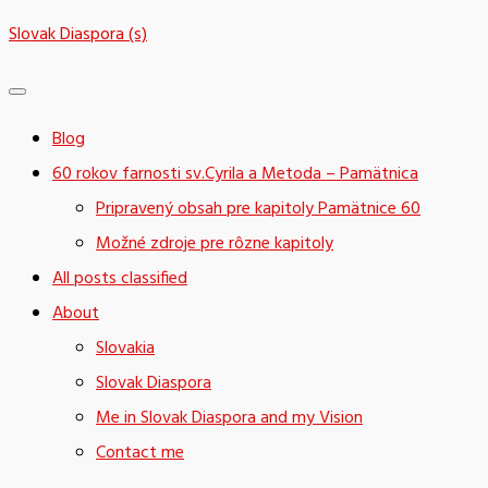
Skip
Slovak Diaspora (s)
to
content
Blog
60 rokov farnosti sv.Cyrila a Metoda – Pamätnica
Pripravený obsah pre kapitoly Pamätnice 60
Možné zdroje pre rôzne kapitoly
All posts classified
About
Slovakia
Slovak Diaspora
Me in Slovak Diaspora and my Vision
Contact me