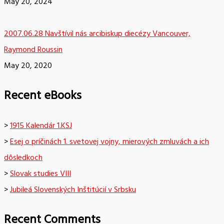
May 20, 2024
2007.06.28 Navštívil nás arcibiskup diecézy Vancouver,
Raymond Roussin
May 20, 2020
Recent eBooks
>
1915 Kalendár 1.KSJ
>
Esej o príčinách 1. svetovej vojny, mierových zmluvách a ich
dôsledkoch
>
Slovak studies VIII
>
Jubileá Slovenských Inštitúcií v Srbsku
Recent Comments