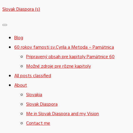
Skip
Slovak Diaspora (s)
to
content
Blog
60 rokov farnosti sv.Cyrila a Metoda – Pamätnica
Pripravený obsah pre kapitoly Pamätnice 60
Možné zdroje pre rôzne kapitoly
All posts classified
About
Slovakia
Slovak Diaspora
Me in Slovak Diaspora and my Vision
Contact me