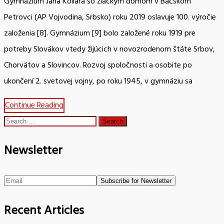
Gymnázium Jána Kollára so žiackym domom v Báčskom
Petrovci (AP Vojvodina, Srbsko) roku 2019 oslavuje 100. výročie
založenia [8]. Gymnázium [9] bolo založené roku 1919 pre
potreby Slovákov vtedy žijúcich v novozrodenom štáte Srbov,
Chorvátov a Slovincov. Rozvoj spoločnosti a osobite po
ukončení 2. svetovej vojny, po roku 1945, v gymnáziu sa
Continue Reading
Search
for:
Newsletter
Recent Articles