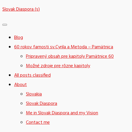
Skip
Slovak Diaspora (s)
to
content
Blog
60 rokov farnosti sv.Cyrila a Metoda – Pamätnica
Pripravený obsah pre kapitoly Pamätnice 60
Možné zdroje pre rôzne kapitoly
All posts classified
About
Slovakia
Slovak Diaspora
Me in Slovak Diaspora and my Vision
Contact me