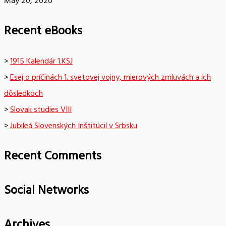
May 20, 2020
Recent eBooks
>
1915 Kalendár 1.KSJ
>
Esej o príčinách 1. svetovej vojny, mierových zmluvách a ich
dôsledkoch
>
Slovak studies VIII
>
Jubileá Slovenských Inštitúcií v Srbsku
Recent Comments
Social Networks
Archives