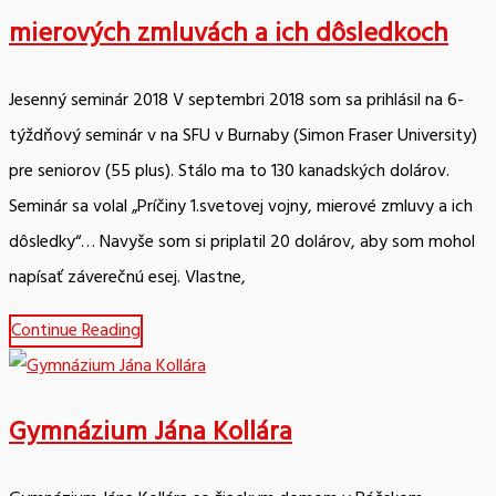
mierových zmluvách a ich dôsledkoch
Jesenný seminár 2018 V septembri 2018 som sa prihlásil na 6-
týždňový seminár v na SFU v Burnaby (Simon Fraser University)
pre seniorov (55 plus). Stálo ma to 130 kanadských dolárov.
Seminár sa volal „Príčiny 1.svetovej vojny, mierové zmluvy a ich
dôsledky“… Navyše som si priplatil 20 dolárov, aby som mohol
napísať záverečnú esej. Vlastne,
Continue Reading
Gymnázium Jána Kollára