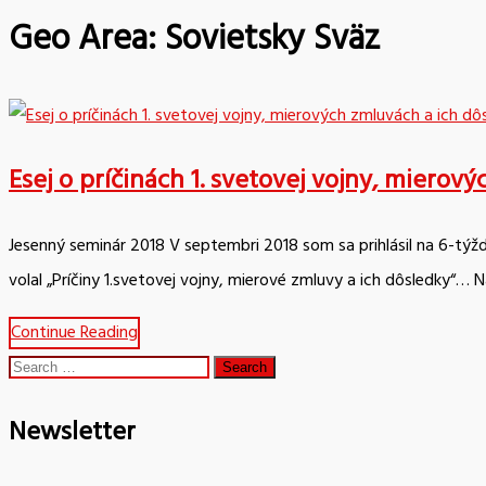
Geo Area:
Sovietsky Sväz
Esej o príčinách 1. svetovej vojny, mierov
Jesenný seminár 2018 V septembri 2018 som sa prihlásil na 6-týžd
volal „Príčiny 1.svetovej vojny, mierové zmluvy a ich dôsledky“… 
Continue Reading
Search
for:
Newsletter