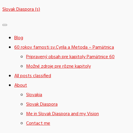
Skip
Slovak Diaspora (s)
to
content
Blog
60 rokov farnosti sv.Cyrila a Metoda – Pamätnica
Pripravený obsah pre kapitoly Pamätnice 60
Možné zdroje pre rôzne kapitoly
All posts classified
About
Slovakia
Slovak Diaspora
Me in Slovak Diaspora and my Vision
Contact me