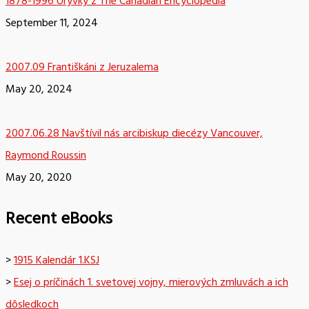
1878-1996 Úryvky z The Canadian Encyclopedia
September 11, 2024
2007.09 Františkáni z Jeruzalema
May 20, 2024
2007.06.28 Navštívil nás arcibiskup diecézy Vancouver,
Raymond Roussin
May 20, 2020
Recent eBooks
>
1915 Kalendár 1.KSJ
>
Esej o príčinách 1. svetovej vojny, mierových zmluvách a ich
dôsledkoch