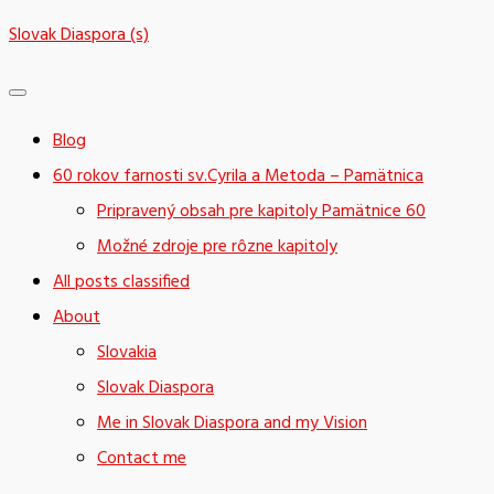
Skip
Slovak Diaspora (s)
to
content
Blog
60 rokov farnosti sv.Cyrila a Metoda – Pamätnica
Pripravený obsah pre kapitoly Pamätnice 60
Možné zdroje pre rôzne kapitoly
All posts classified
About
Slovakia
Slovak Diaspora
Me in Slovak Diaspora and my Vision
Contact me