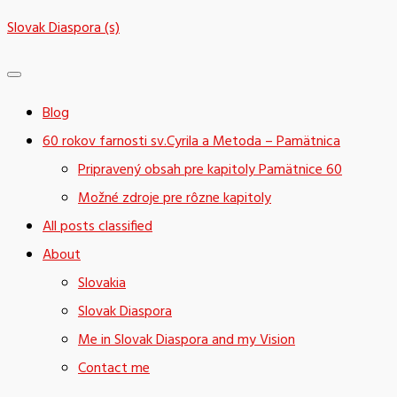
Skip
Slovak Diaspora (s)
to
content
Blog
60 rokov farnosti sv.Cyrila a Metoda – Pamätnica
Pripravený obsah pre kapitoly Pamätnice 60
Možné zdroje pre rôzne kapitoly
All posts classified
About
Slovakia
Slovak Diaspora
Me in Slovak Diaspora and my Vision
Contact me