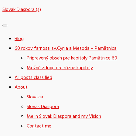
Skip
Slovak Diaspora (s)
to
content
Blog
60 rokov farnosti sv.Cyrila a Metoda – Pamätnica
Pripravený obsah pre kapitoly Pamätnice 60
Možné zdroje pre rôzne kapitoly
All posts classified
About
Slovakia
Slovak Diaspora
Me in Slovak Diaspora and my Vision
Contact me