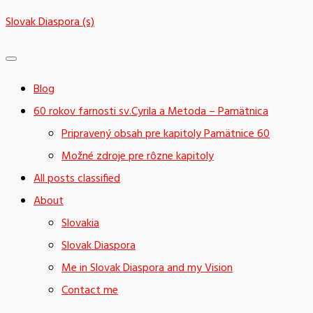
Skip
Slovak Diaspora (s)
to
content
Blog
60 rokov farnosti sv.Cyrila a Metoda – Pamätnica
Pripravený obsah pre kapitoly Pamätnice 60
Možné zdroje pre rôzne kapitoly
All posts classified
About
Slovakia
Slovak Diaspora
Me in Slovak Diaspora and my Vision
Contact me