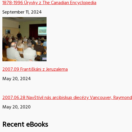
1878-1996 Úryvky z The Canadian Encyclopedia
September 11, 2024
2007.09 Františkáni z Jeruzalema
May 20, 2024
2007.06.28 Navštívil nás arcibiskup diecézy Vancouver, Raymond
May 20, 2020
Recent eBooks