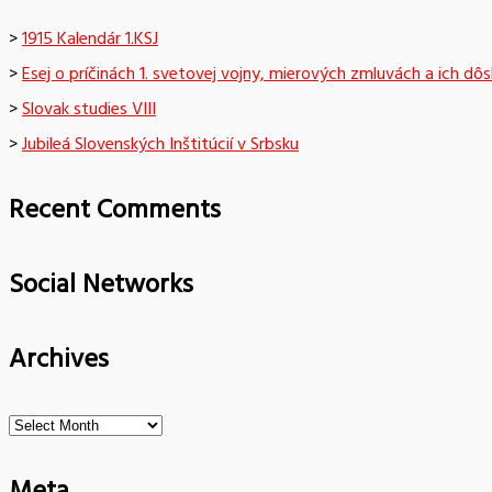
>
1915 Kalendár 1.KSJ
>
Esej o príčinách 1. svetovej vojny, mierových zmluvách a ich dô
>
Slovak studies VIII
>
Jubileá Slovenských Inštitúcií v Srbsku
Recent Comments
Social Networks
Archives
Archives
Meta