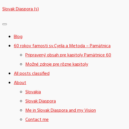
Skip
Slovak Diaspora (s)
to
content
Blog
60 rokov farnosti sv.Cyrila a Metoda – Pamätnica
Pripravený obsah pre kapitoly Pamätnice 60
Možné zdroje pre rôzne kapitoly
All posts classified
About
Slovakia
Slovak Diaspora
Me in Slovak Diaspora and my Vision
Contact me