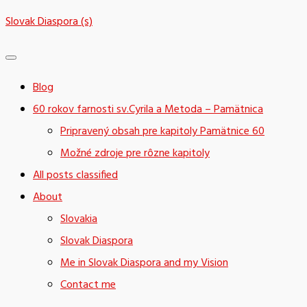
Skip
Slovak Diaspora (s)
to
content
Blog
60 rokov farnosti sv.Cyrila a Metoda – Pamätnica
Pripravený obsah pre kapitoly Pamätnice 60
Možné zdroje pre rôzne kapitoly
All posts classified
About
Slovakia
Slovak Diaspora
Me in Slovak Diaspora and my Vision
Contact me