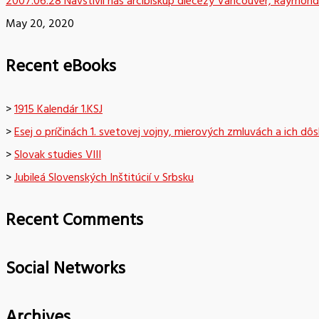
2007.06.28 Navštívil nás arcibiskup diecézy Vancouver, Raymond
May 20, 2020
Recent eBooks
>
1915 Kalendár 1.KSJ
>
Esej o príčinách 1. svetovej vojny, mierových zmluvách a ich dô
>
Slovak studies VIII
>
Jubileá Slovenských Inštitúcií v Srbsku
Recent Comments
Social Networks
Archives