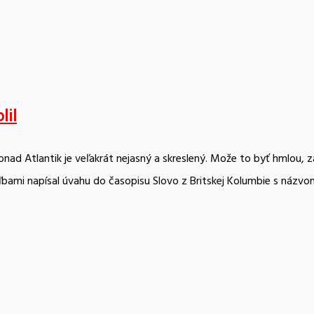
lil
 ponad Atlantik je veľakrát nejasný a skreslený. Može to byť hml
oľbami napísal úvahu do časopisu Slovo z Britskej Kolumbie s názv