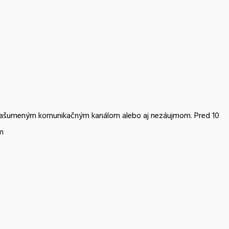
ou, zašumeným komunikačným kanálom alebo aj nezáujmom. Pred 10
om