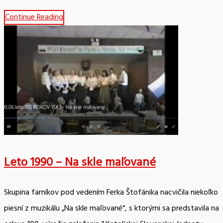
Continue Reading
Leto 1990 – Na skle maľované
Skupina farníkov pod vedením Ferka Štofánika nacvičila niekoľko
piesní z muzikálu „Na skle maľované“, s ktorými sa predstavila na