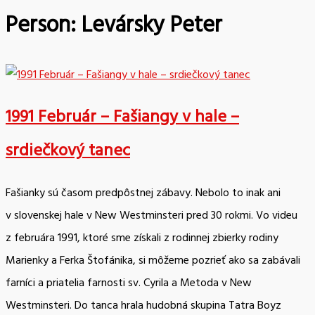
Person:
Levársky Peter
1991 Február – Fašiangy v hale –
srdiečkový tanec
Fašianky sú časom predpôstnej zábavy. Nebolo to inak ani
v slovenskej hale v New Westminsteri pred 30 rokmi. Vo videu
z februára 1991, ktoré sme získali z rodinnej zbierky rodiny
Marienky a Ferka Štofánika, si môžeme pozrieť ako sa zabávali
farníci a priatelia farnosti sv. Cyrila a Metoda v New
Westminsteri. Do tanca hrala hudobná skupina Tatra Boyz