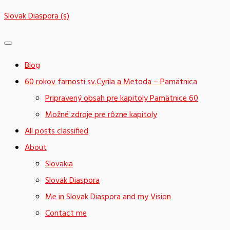
Skip
Slovak Diaspora (s)
to
content
Blog
60 rokov farnosti sv.Cyrila a Metoda – Pamätnica
Pripravený obsah pre kapitoly Pamätnice 60
Možné zdroje pre rôzne kapitoly
All posts classified
About
Slovakia
Slovak Diaspora
Me in Slovak Diaspora and my Vision
Contact me