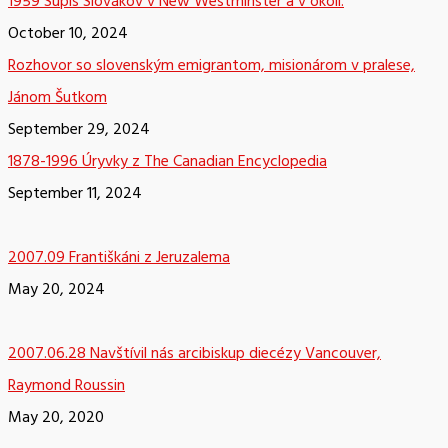
1959 Súpis Slovákov v New Westminster a v okolí.
October 10, 2024
Rozhovor so slovenským emigrantom, misionárom v pralese,
Jánom Šutkom
September 29, 2024
1878-1996 Úryvky z The Canadian Encyclopedia
September 11, 2024
2007.09 Františkáni z Jeruzalema
May 20, 2024
2007.06.28 Navštívil nás arcibiskup diecézy Vancouver,
Raymond Roussin
May 20, 2020