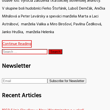
oslave 100. výročia založenia 1.Katolíckej Slovenskej Jednoty.
V skupine boli hudobníci Ferko Štofánik, Luboš Demčák, Anička
Mihálová a Peter Levársky a speváci manželia Marta a Laci
Astráboví, manželia Valika a Miro Birošoví, Pavlína Čedíková,
Janko Hruška, manželia Helenka
Continue Reading
Search
for:
Newsletter
Recent Articles