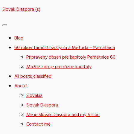
Skip
Slovak Diaspora (s)
to
content
Blog
60 rokov farnosti sv.Cyrila a Metoda – Pamätnica
Pripravený obsah pre kapitoly Pamätnice 60
Možné zdroje pre rôzne kapitoly
All posts classified
About
Slovakia
Slovak Diaspora
Me in Slovak Diaspora and my Vision
Contact me