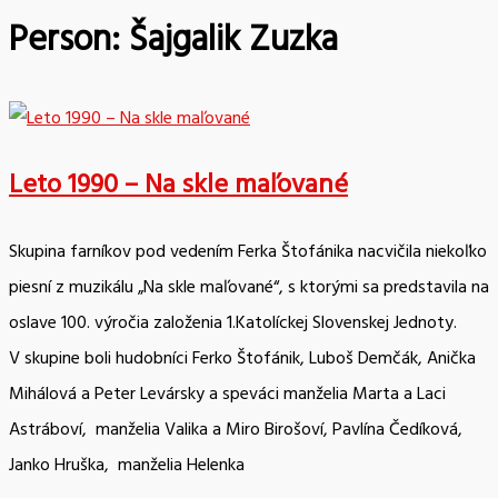
Person:
Šajgalik Zuzka
Leto 1990 – Na skle maľované
Skupina farníkov pod vedením Ferka Štofánika nacvičila niekoľko
piesní z muzikálu „Na skle maľované“, s ktorými sa predstavila na
oslave 100. výročia založenia 1.Katolíckej Slovenskej Jednoty.
V skupine boli hudobníci Ferko Štofánik, Luboš Demčák, Anička
Mihálová a Peter Levársky a speváci manželia Marta a Laci
Astráboví, manželia Valika a Miro Birošoví, Pavlína Čedíková,
Janko Hruška, manželia Helenka