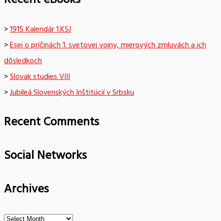
Recent eBooks
>
1915 Kalendár 1.KSJ
>
Esej o príčinách 1. svetovej vojny, mierových zmluvách a ich
dôsledkoch
>
Slovak studies VIII
>
Jubileá Slovenských Inštitúcií v Srbsku
Recent Comments
Social Networks
Archives
Archives