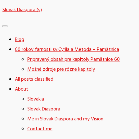
Skip
Slovak Diaspora (s)
to
content
Blog
60 rokov farnosti sv.Cyrila a Metoda – Pamätnica
Pripravený obsah pre kapitoly Pamätnice 60
Možné zdroje pre rôzne kapitoly
All posts classified
About
Slovakia
Slovak Diaspora
Me in Slovak Diaspora and my Vision
Contact me