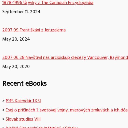
1878-1996 Úryvky z The Canadian Encyclopedia
September 11, 2024
2007.09 Františkáni z Jeruzalema
May 20, 2024
2007.06.28 Navštívil nás arcibiskup diecézy Vancouver, Raymond
May 20, 2020
Recent eBooks
>
1915 Kalendár 1.KSJ
>
Esej o príčinách 1. svetovej vojny, mierových zmluvách a ich dô
>
Slovak studies VIII