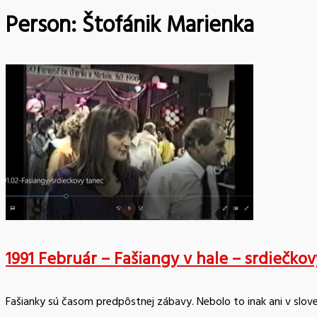
Person:
Štofánik Marienka
1991 Február – Fašiangy v hale – srdiečko
Fašianky sú časom predpôstnej zábavy. Nebolo to inak ani v sloven