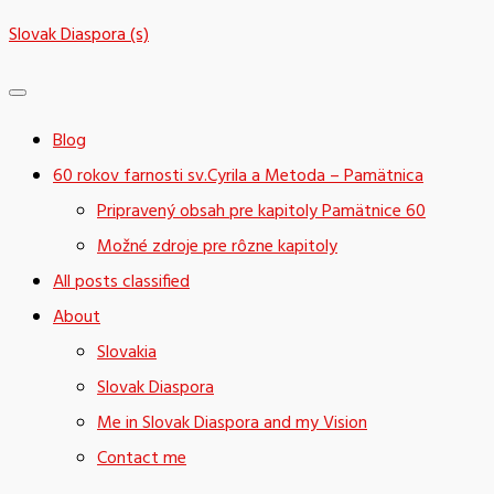
Skip
Slovak Diaspora (s)
to
content
Blog
60 rokov farnosti sv.Cyrila a Metoda – Pamätnica
Pripravený obsah pre kapitoly Pamätnice 60
Možné zdroje pre rôzne kapitoly
All posts classified
About
Slovakia
Slovak Diaspora
Me in Slovak Diaspora and my Vision
Contact me