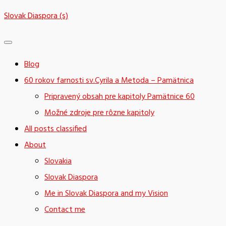
Skip
Slovak Diaspora (s)
to
content
Blog
60 rokov farnosti sv.Cyrila a Metoda – Pamätnica
Pripravený obsah pre kapitoly Pamätnice 60
Možné zdroje pre rôzne kapitoly
All posts classified
About
Slovakia
Slovak Diaspora
Me in Slovak Diaspora and my Vision
Contact me