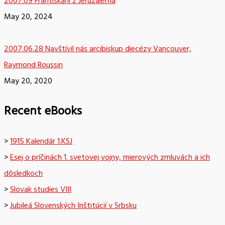
2007.09 Františkáni z Jeruzalema
May 20, 2024
2007.06.28 Navštívil nás arcibiskup diecézy Vancouver,
Raymond Roussin
May 20, 2020
Recent eBooks
>
1915 Kalendár 1.KSJ
>
Esej o príčinách 1. svetovej vojny, mierových zmluvách a ich
dôsledkoch
>
Slovak studies VIII
>
Jubileá Slovenských Inštitúcií v Srbsku