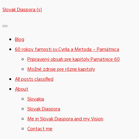
Skip
Slovak Diaspora (s)
to
content
Blog
60 rokov farnosti sv.Cyrila a Metoda – Pamätnica
Pripravený obsah pre kapitoly Pamätnice 60
Možné zdroje pre rôzne kapitoly
All posts classified
About
Slovakia
Slovak Diaspora
Me in Slovak Diaspora and my Vision
Contact me