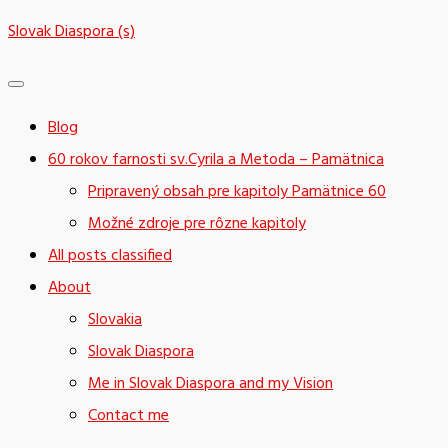
Skip
Slovak Diaspora (s)
to
content
Blog
60 rokov farnosti sv.Cyrila a Metoda – Pamätnica
Pripravený obsah pre kapitoly Pamätnice 60
Možné zdroje pre rôzne kapitoly
All posts classified
About
Slovakia
Slovak Diaspora
Me in Slovak Diaspora and my Vision
Contact me